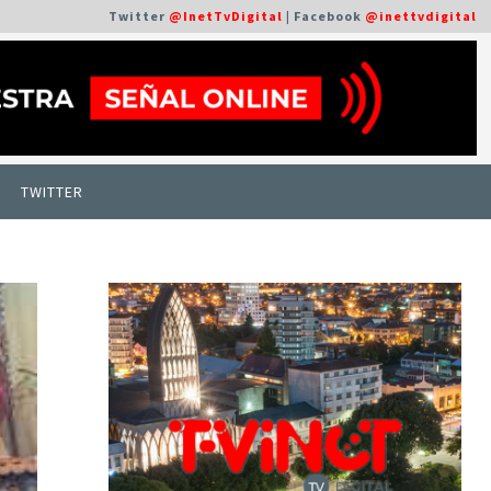
Twitter
@InetTvDigital
| Facebook
@inettvdigital
TWITTER