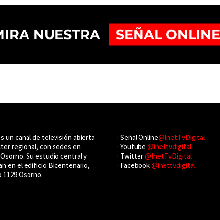
es un canal de televisión abierta
· Señal Online
@InetTvDigital
cter regional, con sedes en
· Youtube
@inettvdigital
Osorno. Su estudio central y
· Twitter
@InetTvDigital
an en el edificio Bicentenario,
· Facebook
@inettvdigital
o 1129 Osorno.