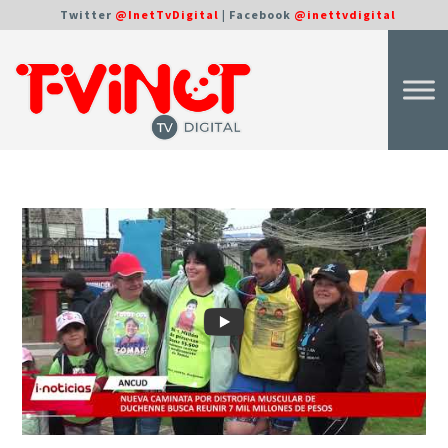
Twitter
@InetTvDigital
| Facebook
@inettvdigital