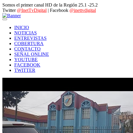
Somos el primer canal HD de la Región 25.1 -25.2
Twitter
@InetTvDigital
| Facebook
@inettvdigital
INICIO
NOTICIAS
ENTREVISTAS
COBERTURA
CONTACTO
SEÑAL ONLINE
YOUTUBE
FACEBOOK
TWITTER