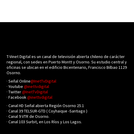
T-Vinet Digital es un canal de televisión abierta chileno de carácter
regional, con sedes en Puerto Montt y Osorno. Su estudio central y
oficinas se ubican en el edificio Bicentenario, Francisco Bilbao 1129
Osorno.
· Señal Online
@InetTvDigital
· Youtube
@inettvdigital
· Twitter
@InetTvDigital
· Facebook
@inettvdigital
· Canal HD Señal abierta Región Osorno 25.1
· Canal 39 TELSUR-GTD ( Coyhaique -Santiago )
· Canal 9 VTR de Osorno.
· Canal 103 Surbit, en Los Ríos y Los Lagos.