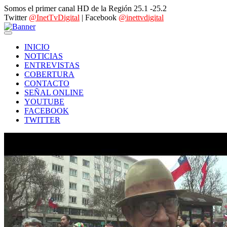
Somos el primer canal HD de la Región 25.1 -25.2
Twitter
@InetTvDigital
| Facebook
@inettvdigital
INICIO
NOTICIAS
ENTREVISTAS
COBERTURA
CONTACTO
SEÑAL ONLINE
YOUTUBE
FACEBOOK
TWITTER