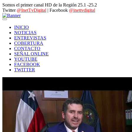
Somos el primer canal HD de la Región 25.1 -25.2
Twitter
@InetTvDigital
| Facebook
@inettvdigital
INICIO
NOTICIAS
ENTREVISTAS
COBERTURA
CONTACTO
SEÑAL ONLINE
YOUTUBE
FACEBOOK
TWITTER