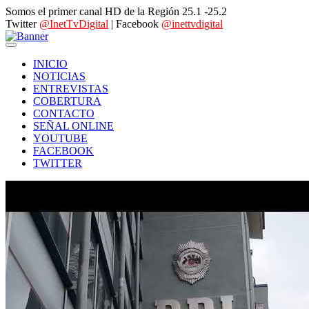
Somos el primer canal HD de la Región 25.1 -25.2
Twitter
@InetTvDigital
| Facebook
@inettvdigital
INICIO
NOTICIAS
ENTREVISTAS
COBERTURA
CONTACTO
SEÑAL ONLINE
YOUTUBE
FACEBOOK
TWITTER