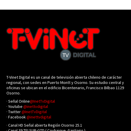
T-Vinet Digital es un canal de televisión abierta chileno de carácter
regional, con sedes en Puerto Montt y Osorno. Su estudio central y
oficinas se ubican en el edificio Bicentenario, Francisco Bilbao 1129
Osorno.
· Señal Online
@InetTvDigital
· Youtube
@inettvdigital
· Twitter
@InetTvDigital
· Facebook
@inettvdigital
· Canal HD Señal abierta Región Osorno 25.1
· Canal 39 TELSUR-GTD ( Coyhaique -Santiago )