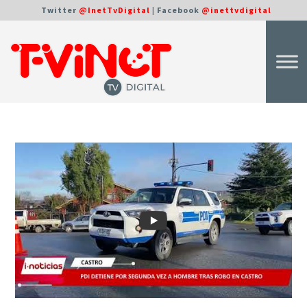
Twitter
@InetTvDigital
| Facebook
@inettvdigital