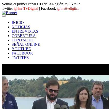
Somos el primer canal HD de la Región 25.1 -25.2
Twitter
@InetTvDigital
| Facebook
@inettvdigital
INICIO
NOTICIAS
ENTREVISTAS
COBERTURA
CONTACTO
SEÑAL ONLINE
YOUTUBE
FACEBOOK
TWITTER