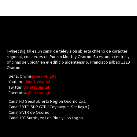
T-Vinet Digital es un canal de televisión abierta chileno de carácter
regional, con sedes en Puerto Montt y Osorno. Su estudio central y
oficinas se ubican en el edificio Bicentenario, Francisco Bilbao 1129
Osorno.
· Señal Online
@InetTvDigital
· Youtube
@inettvdigital
· Twitter
@InetTvDigital
· Facebook
@inettvdigital
· Canal HD Señal abierta Región Osorno 25.1
· Canal 39 TELSUR-GTD ( Coyhaique -Santiago )
· Canal 9 VTR de Osorno.
· Canal 103 Surbit, en Los Ríos y Los Lagos.