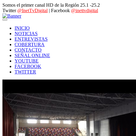
Somos el primer canal HD de la Región 25.1 -25.2
Twitter
@InetTvDigital
| Facebook
@inettvdigital
INICIO
NOTICIAS
ENTREVISTAS
COBERTURA
CONTACTO
SEÑAL ONLINE
YOUTUBE
FACEBOOK
TWITTER