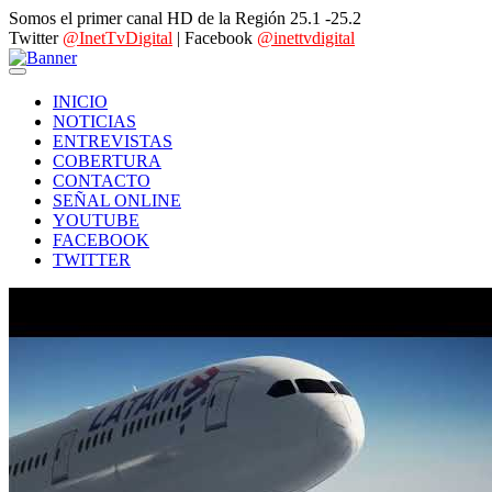
Somos el primer canal HD de la Región 25.1 -25.2
Twitter
@InetTvDigital
| Facebook
@inettvdigital
INICIO
NOTICIAS
ENTREVISTAS
COBERTURA
CONTACTO
SEÑAL ONLINE
YOUTUBE
FACEBOOK
TWITTER