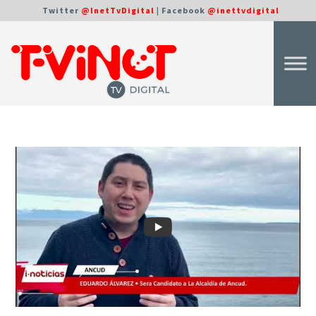
Twitter
@InetTvDigital
| Facebook
@inettvdigital