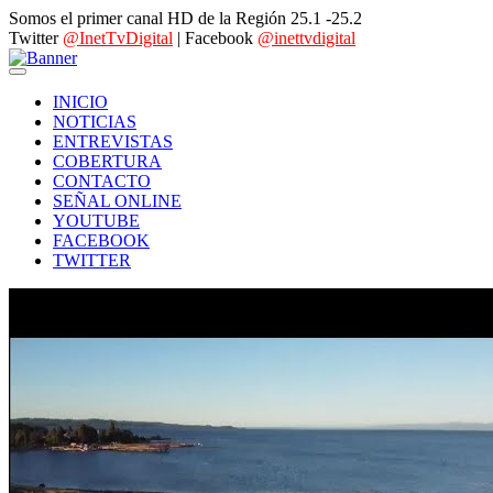
Somos el primer canal HD de la Región 25.1 -25.2
Twitter
@InetTvDigital
| Facebook
@inettvdigital
INICIO
NOTICIAS
ENTREVISTAS
COBERTURA
CONTACTO
SEÑAL ONLINE
YOUTUBE
FACEBOOK
TWITTER