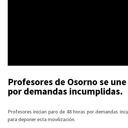
Profesores de Osorno se une 
por demandas incumplidas.
Profesores inician paro de 48 horas por demandas incum
para deponer esta movilización.