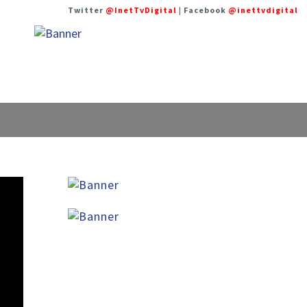
Twitter
@InetTvDigital
| Facebook
@inettvdigital