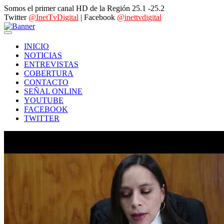
Somos el primer canal HD de la Región 25.1 -25.2
Twitter
@InetTvDigital
| Facebook
@inettvdigital
INICIO
NOTICIAS
ENTREVISTAS
COBERTURA
CONTACTO
SEÑAL ONLINE
YOUTUBE
FACEBOOK
TWITTER