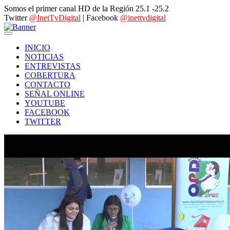
Somos el primer canal HD de la Región 25.1 -25.2
Twitter
@InetTvDigital
| Facebook
@inettvdigital
INICIO
NOTICIAS
ENTREVISTAS
COBERTURA
CONTACTO
SEÑAL ONLINE
YOUTUBE
FACEBOOK
TWITTER