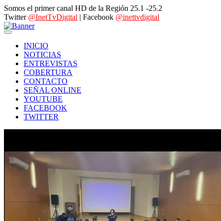
Somos el primer canal HD de la Región 25.1 -25.2
Twitter
@InetTvDigital
| Facebook
@inettvdigital
INICIO
NOTICIAS
ENTREVISTAS
COBERTURA
CONTACTO
SEÑAL ONLINE
YOUTUBE
FACEBOOK
TWITTER