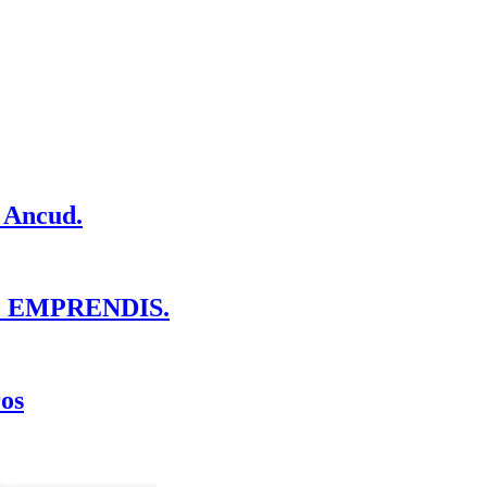
e Ancud.
ecto EMPRENDIS.
ros