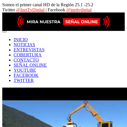
Somos el primer canal HD de la Región 25.1 -25.2
Twitter
@InetTvDigital
| Facebook
@inettvdigital
INICIO
NOTICIAS
ENTREVISTAS
COBERTURA
CONTACTO
SEÑAL ONLINE
YOUTUBE
FACEBOOK
TWITTER