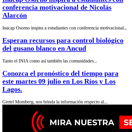
conferencia motivacional de Nicolás
Alarcón
Inacap Osorno inspira a estudiantes con conferencia motivacional...
Esperan recursos para control biológico
del gusano blanco en Ancud
Tanto el INIA como así también las comunidades...
Conozca el pronóstico del tiempo para
este martes 09 julio en Los Ríos y Los
Lagos.
Gretel Momberg, nos brinda la información respecto al...