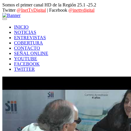
Somos el primer canal HD de la Región 25.1 -25.2
Twitter
@InetTvDigital
| Facebook
@inettvdigital
INICIO
NOTICIAS
ENTREVISTAS
COBERTURA
CONTACTO
SEÑAL ONLINE
YOUTUBE
FACEBOOK
TWITTER