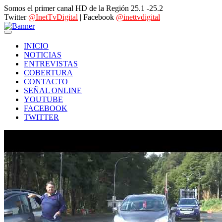
Somos el primer canal HD de la Región 25.1 -25.2
Twitter
@InetTvDigital
| Facebook
@inettvdigital
INICIO
NOTICIAS
ENTREVISTAS
COBERTURA
CONTACTO
SEÑAL ONLINE
YOUTUBE
FACEBOOK
TWITTER