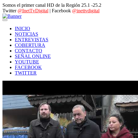
Somos el primer canal HD de la Región 25.1 -25.2
Twitter
@InetTvDigital
| Facebook
@inettvdigital
INICIO
NOTICIAS
ENTREVISTAS
COBERTURA
CONTACTO
SEÑAL ONLINE
YOUTUBE
FACEBOOK
TWITTER