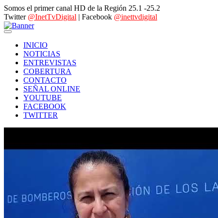
Somos el primer canal HD de la Región 25.1 -25.2
Twitter
@InetTvDigital
| Facebook
@inettvdigital
INICIO
NOTICIAS
ENTREVISTAS
COBERTURA
CONTACTO
SEÑAL ONLINE
YOUTUBE
FACEBOOK
TWITTER