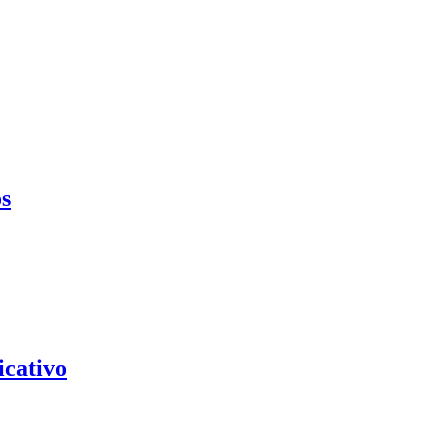
os
icativo