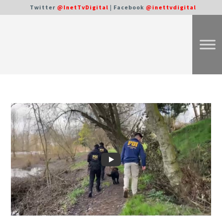
Twitter
@InetTvDigital
| Facebook
@inettvdigital