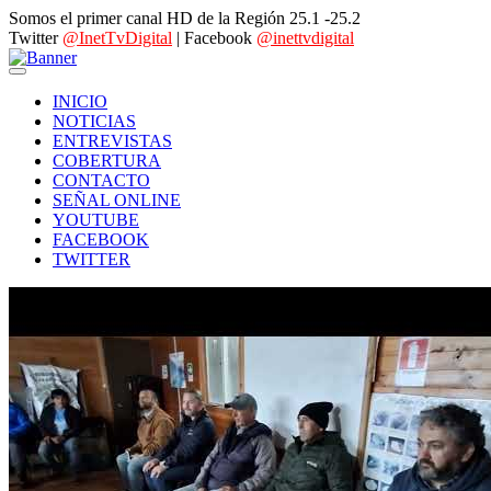
Somos el primer canal HD de la Región 25.1 -25.2
Twitter
@InetTvDigital
| Facebook
@inettvdigital
INICIO
NOTICIAS
ENTREVISTAS
COBERTURA
CONTACTO
SEÑAL ONLINE
YOUTUBE
FACEBOOK
TWITTER