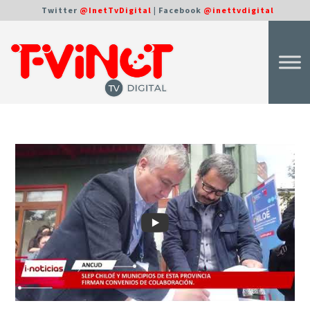
Twitter
@InetTvDigital
| Facebook
@inettvdigital