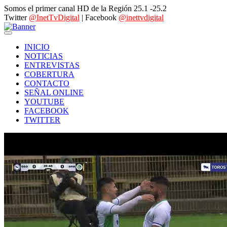
Somos el primer canal HD de la Región 25.1 -25.2
Twitter
@InetTvDigital
| Facebook
@inettvdigital
INICIO
NOTICIAS
ENTREVISTAS
COBERTURA
CONTACTO
SEÑAL ONLINE
YOUTUBE
FACEBOOK
TWITTER