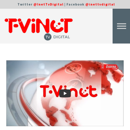
Twitter
@InetTvDigital
| Facebook
@inettvdigital