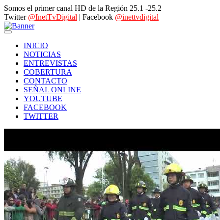
Somos el primer canal HD de la Región 25.1 -25.2
Twitter
@InetTvDigital
| Facebook
@inettvdigital
INICIO
NOTICIAS
ENTREVISTAS
COBERTURA
CONTACTO
SEÑAL ONLINE
YOUTUBE
FACEBOOK
TWITTER