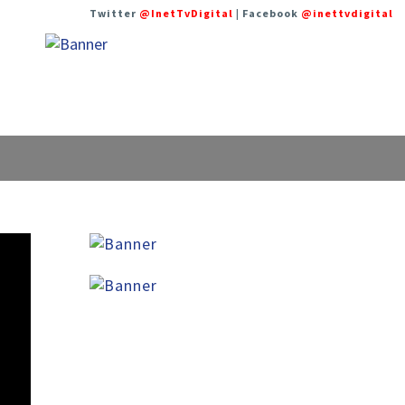
Twitter
@InetTvDigital
| Facebook
@inettvdigital