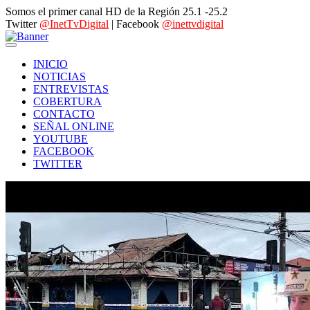
Somos el primer canal HD de la Región 25.1 -25.2
Twitter
@InetTvDigital
| Facebook
@inettvdigital
INICIO
NOTICIAS
ENTREVISTAS
COBERTURA
CONTACTO
SEÑAL ONLINE
YOUTUBE
FACEBOOK
TWITTER