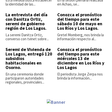
Esta medida busca establecer
En la sesión plenaria realizada
la identidad de las...
en Achao, se...
La entrevista del día
Conozca el pronóstico
con Danitza Ortiz,
del tiempo para este
seremi de gobierno
sábado 10 de mayo en
región de Los Lagos.
Los Ríos y Los Lagos.
La seremi Danitza Ortiz,
Gretel Momberg, nos brinda la
converso con tvinet sobre...
información respecto al...
Seremi de Vivienda de
Conozca el pronóstico
Los Lagos, entregó 120
del tiempo para este
subsidios
miércoles 13 de
habitacionales en
diciembre en Los Ríos y
Osorno.
Los Lagos
En una ceremonia donde
El periodista Jorge Zerpa nos
participaron autoridades
brinda la información...
regionales, provinciales...