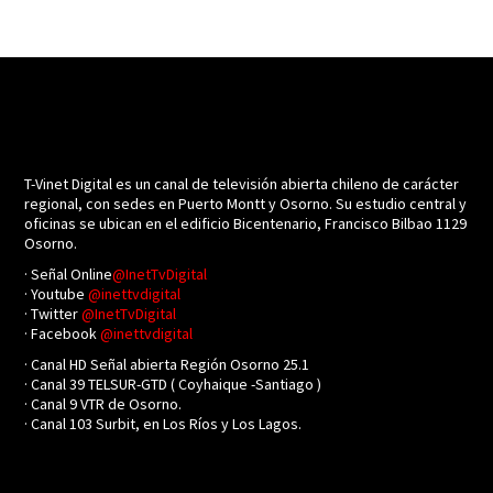
T-Vinet Digital es un canal de televisión abierta chileno de carácter
regional, con sedes en Puerto Montt y Osorno. Su estudio central y
oficinas se ubican en el edificio Bicentenario, Francisco Bilbao 1129
Osorno.
· Señal Online
@InetTvDigital
· Youtube
@inettvdigital
· Twitter
@InetTvDigital
· Facebook
@inettvdigital
· Canal HD Señal abierta Región Osorno 25.1
· Canal 39 TELSUR-GTD ( Coyhaique -Santiago )
· Canal 9 VTR de Osorno.
· Canal 103 Surbit, en Los Ríos y Los Lagos.