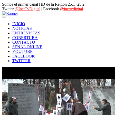
Somos el primer canal HD de la Región 25.1 -25.2
Twitter
@InetTvDigital
| Facebook
@inettvdigital
INICIO
NOTICIAS
ENTREVISTAS
COBERTURA
CONTACTO
SEÑAL ONLINE
YOUTUBE
FACEBOOK
TWITTER