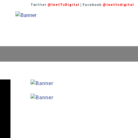
Twitter
@InetTvDigital
| Facebook
@inettvdigital