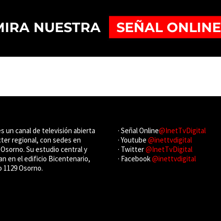
es un canal de televisión abierta
· Señal Online
@InetTvDigital
cter regional, con sedes en
· Youtube
@inettvdigital
Osorno. Su estudio central y
· Twitter
@InetTvDigital
an en el edificio Bicentenario,
· Facebook
@inettvdigital
o 1129 Osorno.