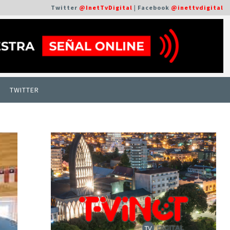
Twitter
@InetTvDigital
| Facebook
@inettvdigital
TWITTER