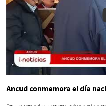
Ancud conmemora el día naci
Con una significativa ceremonia realizada este vi