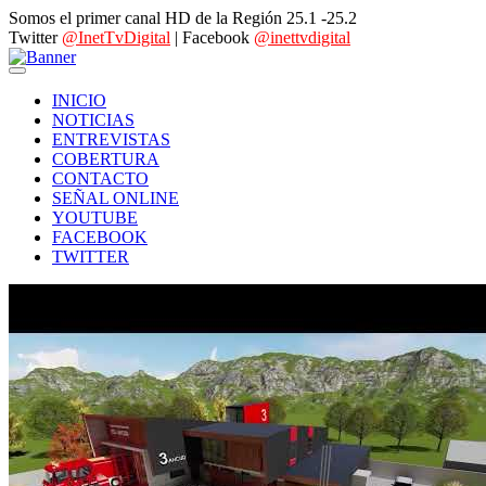
Somos el primer canal HD de la Región 25.1 -25.2
Twitter
@InetTvDigital
| Facebook
@inettvdigital
INICIO
NOTICIAS
ENTREVISTAS
COBERTURA
CONTACTO
SEÑAL ONLINE
YOUTUBE
FACEBOOK
TWITTER