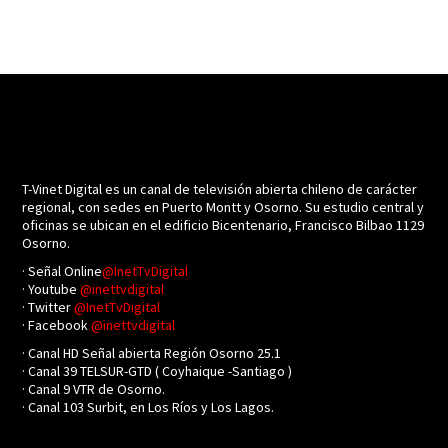
T-Vinet Digital es un canal de televisión abierta chileno de carácter
regional, con sedes en Puerto Montt y Osorno. Su estudio central y
oficinas se ubican en el edificio Bicentenario, Francisco Bilbao 1129
Osorno.
· Señal Online
@InetTvDigital
· Youtube
@inettvdigital
· Twitter
@InetTvDigital
· Facebook
@inettvdigital
· Canal HD Señal abierta Región Osorno 25.1
· Canal 39 TELSUR-GTD ( Coyhaique -Santiago )
· Canal 9 VTR de Osorno.
· Canal 103 Surbit, en Los Ríos y Los Lagos.