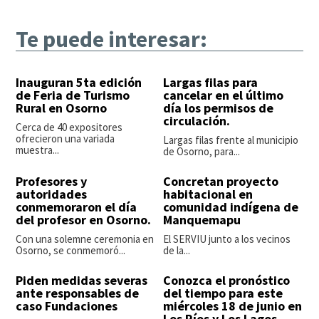
Te puede interesar:
Inauguran 5ta edición
Largas filas para
de Feria de Turismo
cancelar en el último
Rural en Osorno
día los permisos de
circulación.
Cerca de 40 expositores
ofrecieron una variada
Largas filas frente al municipio
muestra...
de Osorno, para...
Profesores y
Concretan proyecto
autoridades
habitacional en
conmemoraron el día
comunidad indígena de
del profesor en Osorno.
Manquemapu
Con una solemne ceremonia en
El SERVIU junto a los vecinos
Osorno, se conmemoró...
de la...
Piden medidas severas
Conozca el pronóstico
ante responsables de
del tiempo para este
caso Fundaciones
miércoles 18 de junio en
Los Ríos y Los Lagos.