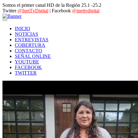
Somos el primer canal HD de la Región 25.1 -25.2
Twitter
@InetTvDigital
| Facebook
@inettvdigital
INICIO
NOTICIAS
ENTREVISTAS
COBERTURA
CONTACTO
SEÑAL ONLINE
YOUTUBE
FACEBOOK
TWITTER