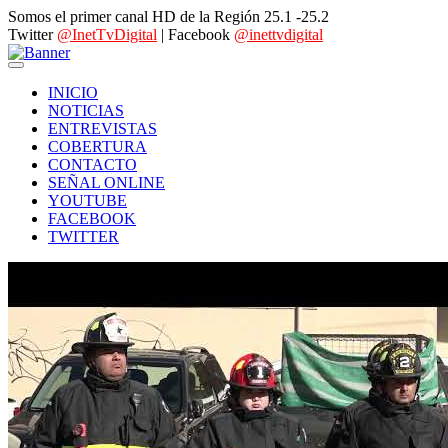
Somos el primer canal HD de la Región 25.1 -25.2
Twitter
@InetTvDigital
| Facebook
@inettvdigital
INICIO
NOTICIAS
ENTREVISTAS
COBERTURA
CONTACTO
SEÑAL ONLINE
YOUTUBE
FACEBOOK
TWITTER