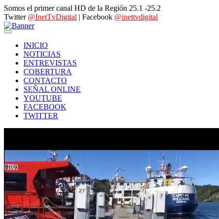
Somos el primer canal HD de la Región 25.1 -25.2
Twitter
@InetTvDigital
| Facebook
@inettvdigital
INICIO
NOTICIAS
ENTREVISTAS
COBERTURA
CONTACTO
SEÑAL ONLINE
YOUTUBE
FACEBOOK
TWITTER