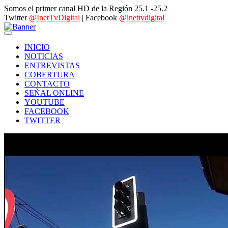
Somos el primer canal HD de la Región 25.1 -25.2
Twitter
@InetTvDigital
| Facebook
@inettvdigital
INICIO
NOTICIAS
ENTREVISTAS
COBERTURA
CONTACTO
SEÑAL ONLINE
YOUTUBE
FACEBOOK
TWITTER