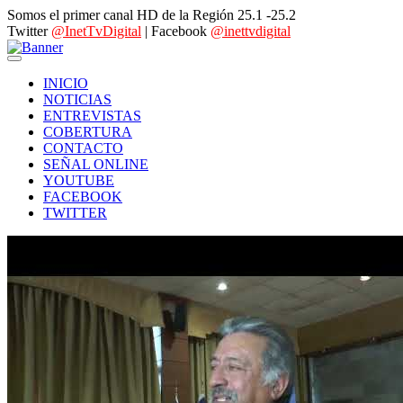
Somos el primer canal HD de la Región 25.1 -25.2
Twitter
@InetTvDigital
| Facebook
@inettvdigital
INICIO
NOTICIAS
ENTREVISTAS
COBERTURA
CONTACTO
SEÑAL ONLINE
YOUTUBE
FACEBOOK
TWITTER