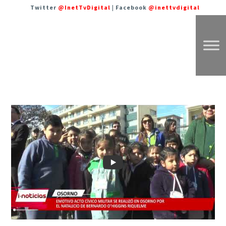
Twitter
@InetTvDigital
| Facebook
@inettvdigital