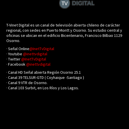
T-Vinet Digital es un canal de televisión abierta chileno de carácter
regional, con sedes en Puerto Montt y Osorno. Su estudio central y
oficinas se ubican en el edificio Bicentenario, Francisco Bilbao 1129
Osorno.
· Señal Online
@InetTvDigital
· Youtube
@inettvdigital
· Twitter
@InetTvDigital
· Facebook
@inettvdigital
· Canal HD Señal abierta Región Osorno 25.1
· Canal 39 TELSUR-GTD ( Coyhaique -Santiago )
· Canal 9 VTR de Osorno.
· Canal 103 Surbit, en Los Ríos y Los Lagos.