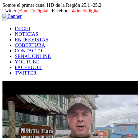
Somos el primer canal HD de la Región 25.1 -25.2
Twitter
@InetTvDigital
| Facebook
@inettvdigital
INICIO
NOTICIAS
ENTREVISTAS
COBERTURA
CONTACTO
SEÑAL ONLINE
YOUTUBE
FACEBOOK
TWITTER