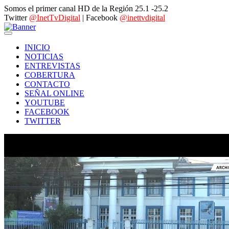
Somos el primer canal HD de la Región 25.1 -25.2
Twitter
@InetTvDigital
| Facebook
@inettvdigital
INICIO
NOTICIAS
ENTREVISTAS
COBERTURA
CONTACTO
SEÑAL ONLINE
YOUTUBE
FACEBOOK
TWITTER