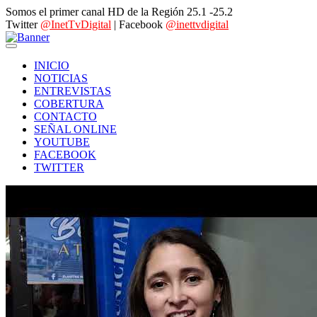
Somos el primer canal HD de la Región 25.1 -25.2
Twitter
@InetTvDigital
| Facebook
@inettvdigital
INICIO
NOTICIAS
ENTREVISTAS
COBERTURA
CONTACTO
SEÑAL ONLINE
YOUTUBE
FACEBOOK
TWITTER