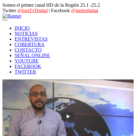
Somos el primer canal HD de la Región 25.1 -25.2
Twitter
@InetTvDigital
| Facebook
@inettvdigital
INICIO
NOTICIAS
ENTREVISTAS
COBERTURA
CONTACTO
SEÑAL ONLINE
YOUTUBE
FACEBOOK
TWITTER